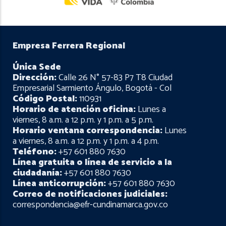
Empresa Ferrera Regional
Única Sede
Dirección:
Calle 26 N° 57-83 P7 T8 Ciudad
Empresarial Sarmiento Ángulo, Bogotá - Col
Código Postal:
110931
Horario de atención oficina:
Lunes a
viernes, 8 a.m. a 12 p.m. y 1 p.m. a 5 p.m.
Horario ventana correspondencia:
Lunes
a viernes, 8 a.m. a 12 p.m. y 1 p.m. a 4 p.m.
Teléfono:
+57 601 880 7630
Línea gratuita o línea de servicio a la
ciudadanía:
+57 601 880 7630
Línea anticorrupción:
+57 601 880 7630
Correo de notificaciones judiciales:
correspondencia@efr-cundinamarca.gov.co