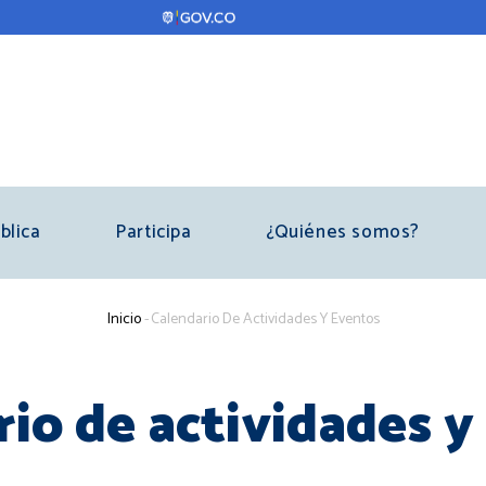
blica
Participa
¿Quiénes somos?
Sobrescribir
Inicio
-
Calendario De Actividades Y Eventos
enlaces
de
rio de actividades y
ayuda
a