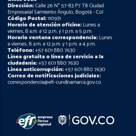
Dirección:
Calle 26 N° 57-83 P7 T8 Ciudad
Empresarial Sarmiento Ángulo, Bogotá - Col
Código Postal:
110931
Horario de atención oficina:
Lunes a
viernes, 8 a.m. a 12 p.m. y 1 p.m. a 5 p.m.
Horario ventana correspondencia:
Lunes
a viernes, 8 a.m. a 12 p.m. y 1 p.m. a 4 p.m.
Teléfono:
+57 601 880 7630
Línea gratuita o línea de servicio a la
ciudadanía:
+57 601 880 7630
Línea anticorrupción:
+57 601 880 7630
Correo de notificaciones judiciales:
correspondencia@efr-cundinamarca.gov.co