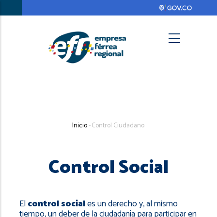
Pasar
al
contenido
principal
Search
Sobrescribir
Inicio
-
Control Ciudadano
enlaces
de
Control Social
ayuda
a
la
El
control social
es un derecho y, al mismo
tiempo, un deber de la ciudadanía para participar en