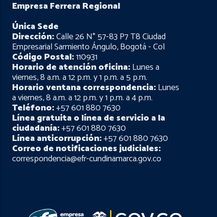
Empresa Ferrera Regional
Única Sede
Dirección:
Calle 26 N° 57-83 P7 T8 Ciudad
Empresarial Sarmiento Ángulo, Bogotá - Col
Código Postal:
110931
Horario de atención oficina:
Lunes a
viernes, 8 a.m. a 12 p.m. y 1 p.m. a 5 p.m.
Horario ventana correspondencia:
Lunes
a viernes, 8 a.m. a 12 p.m. y 1 p.m. a 4 p.m.
Teléfono:
+57 601 880 7630
Línea gratuita o línea de servicio a la
ciudadanía:
+57 601 880 7630
Línea anticorrupción:
+57 601 880 7630
Correo de notificaciones judiciales:
correspondencia@efr-cundinamarca.gov.co