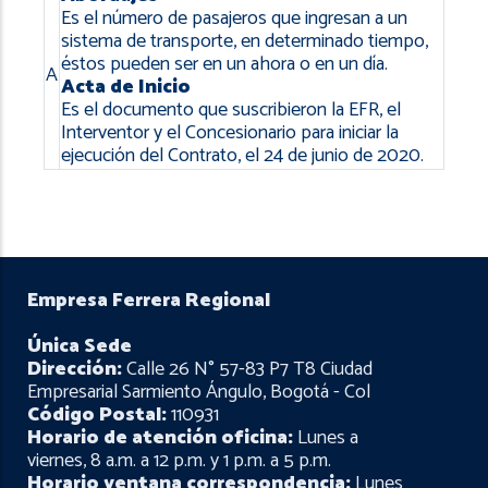
navegación
Es el número de pasajeros que ingresan a un
sistema de transporte, en determinado tiempo,
éstos pueden ser en un ahora o en un día.
A
Acta de Inicio
Es el documento que suscribieron la EFR, el
Interventor y el Concesionario para iniciar la
ejecución del Contrato, el 24 de junio de 2020.
Empresa Ferrera Regional
Única Sede
Dirección:
Calle 26 N° 57-83 P7 T8 Ciudad
Empresarial Sarmiento Ángulo, Bogotá - Col
Código Postal:
110931
Horario de atención oficina:
Lunes a
viernes, 8 a.m. a 12 p.m. y 1 p.m. a 5 p.m.
Horario ventana correspondencia:
Lunes