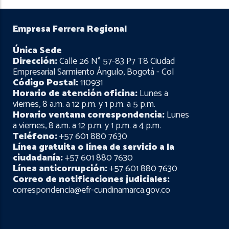
Empresa Ferrera Regional
Única Sede
Dirección:
Calle 26 N° 57-83 P7 T8 Ciudad
Empresarial Sarmiento Ángulo, Bogotá - Col
Código Postal:
110931
Horario de atención oficina:
Lunes a
viernes, 8 a.m. a 12 p.m. y 1 p.m. a 5 p.m.
Horario ventana correspondencia:
Lunes
a viernes, 8 a.m. a 12 p.m. y 1 p.m. a 4 p.m.
Teléfono:
+57 601 880 7630
Línea gratuita o línea de servicio a la
ciudadanía:
+57 601 880 7630
Línea anticorrupción:
+57 601 880 7630
Correo de notificaciones judiciales:
correspondencia@efr-cundinamarca.gov.co