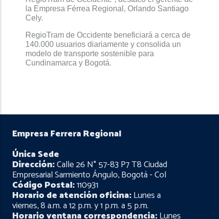
la Empresa Férrea Regional, Orlando Santiago
Cely.
RegioTram de Occidente beneficiará a cerca de
140.000 usuarios diariamente y consolida un
modelo de transporte sostenible para
Cundinamarca y Bogotá.
Empresa Ferrera Regional
Única Sede
Dirección:
Calle 26 N° 57-83 P7 T8 Ciudad
Empresarial Sarmiento Ángulo, Bogotá - Col
Código Postal:
110931
Horario de atención oficina:
Lunes a
viernes, 8 a.m. a 12 p.m. y 1 p.m. a 5 p.m.
Horario ventana correspondencia:
Lunes