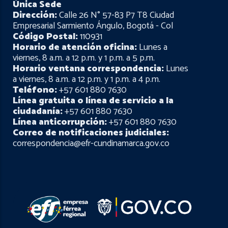
Única Sede
Dirección:
Calle 26 N° 57-83 P7 T8 Ciudad
Empresarial Sarmiento Ángulo, Bogotá - Col
Código Postal:
110931
Horario de atención oficina:
Lunes a
viernes, 8 a.m. a 12 p.m. y 1 p.m. a 5 p.m.
Horario ventana correspondencia:
Lunes
a viernes, 8 a.m. a 12 p.m. y 1 p.m. a 4 p.m.
Teléfono:
+57 601 880 7630
Línea gratuita o línea de servicio a la
ciudadanía:
+57 601 880 7630
Línea anticorrupción:
+57 601 880 7630
Correo de notificaciones judiciales:
correspondencia@efr-cundinamarca.gov.co