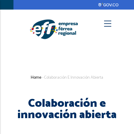
Skip
to
main
content
Search
Breadcrumb
Home
-
Colaboración E Innovación Abierta
Colaboración e
innovación abierta