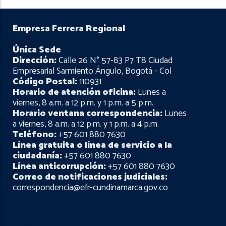
Empresa Ferrera Regional
Única Sede
Dirección:
Calle 26 N° 57-83 P7 T8 Ciudad
Empresarial Sarmiento Ángulo, Bogotá - Col
Código Postal:
110931
Horario de atención oficina:
Lunes a
viernes, 8 a.m. a 12 p.m. y 1 p.m. a 5 p.m.
Horario ventana correspondencia:
Lunes
a viernes, 8 a.m. a 12 p.m. y 1 p.m. a 4 p.m.
Teléfono:
+57 601 880 7630
Línea gratuita o línea de servicio a la
ciudadanía:
+57 601 880 7630
Línea anticorrupción:
+57 601 880 7630
Correo de notificaciones judiciales:
correspondencia@efr-cundinamarca.gov.co