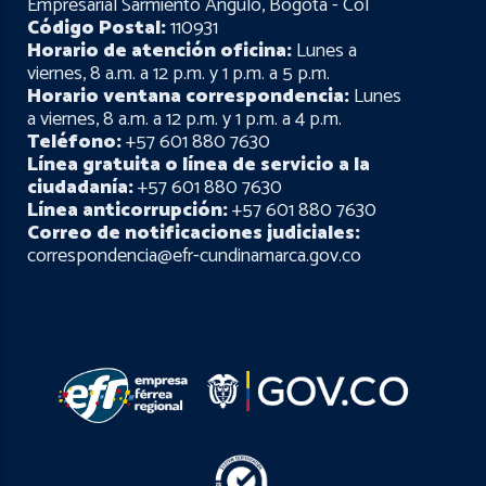
Empresarial Sarmiento Ángulo, Bogotá - Col
Código Postal:
110931
Horario de atención oficina:
Lunes a
viernes, 8 a.m. a 12 p.m. y 1 p.m. a 5 p.m.
Horario ventana correspondencia:
Lunes
a viernes, 8 a.m. a 12 p.m. y 1 p.m. a 4 p.m.
Teléfono:
+57 601 880 7630
Línea gratuita o línea de servicio a la
ciudadanía:
+57 601 880 7630
Línea anticorrupción:
+57 601 880 7630
Correo de notificaciones judiciales:
correspondencia@efr-cundinamarca.gov.co