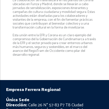
La colaboración se materializará en las plantas de Corona
ubicadas en Funza y Madrid, donde se llevarán a cabo
jornadas de sensibilización, exposiciones itinerantes y
campañas de cultura ciudadana y movilidad segura. Estas
actividades están diseñadas para los colaboradores y
visitantes de la empresa, con el fin de fomentar prácticas
sociales que contribuyan al bienestar colectivo y a una
transformación cultural en la forma de movilizarse.
Esta unión entre la EFR y Corona es un claro ejemplo del
compromiso del la Gobernación de Cundinamarca a través
de la EFR y el sector privado para crear entornos urbanos
más humanos, seguros y sostenibles, en el marco del
avance del RegioTram de Occidente como pilar del
desarrollo regional.
Empresa Ferrera Regional
Única Sede
Dirección:
Calle 26 N° 57-83 P7 T8 Ciudad