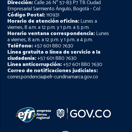
Dirección:
Calle 26 N° 57-83 P7 T8 Ciudad
Empresarial Sarmiento Ángulo, Bogotá - Col
Código Postal:
110931
Horario de atención oficina:
Lunes a
viernes, 8 a.m. a 12 p.m. y 1 p.m. a 5 p.m.
Horario ventana correspondencia:
Lunes
a viernes, 8 a.m. a 12 p.m. y 1 p.m. a 4 p.m.
Teléfono:
+57 601 880 7630
Línea gratuita o línea de servicio a la
ciudadanía:
+57 601 880 7630
Línea anticorrupción:
+57 601 880 7630
Correo de notificaciones judiciales:
correspondencia@efr-cundinamarca.gov.co