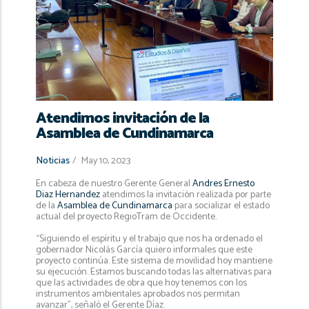
navegación
Atendimos invitación de la
Asamblea de Cundinamarca
Noticias
/
May 10, 2023
En cabeza de nuestro Gerente General
Andres Ernesto
Diaz Hernandez
atendimos la invitación realizada por parte
de la
Asamblea de Cundinamarca
para socializar el estado
actual del proyecto RegioTram de Occidente.
“Siguiendo el espíritu y el trabajo que nos ha ordenado el
gobernador Nicolás García quiero informales que este
proyecto continúa. Este sistema de movilidad hoy mantiene
su ejecución. Estamos buscando todas las alternativas para
que las actividades de obra que hoy tenemos con los
instrumentos ambientales aprobados nos permitan
avanzar", señaló el Gerente Díaz.