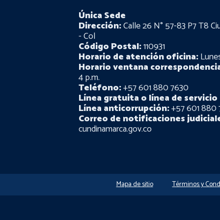
Única Sede
Dirección:
Calle 26 N° 57-83 P7 T8 Ci
- Col
Código Postal:
110931
Horario de atención oficina:
Lunes 
Horario ventana correspondencia
4 p.m.
Teléfono:
+57 601 880 7630
Línea gratuita o línea de servicio 
Línea anticorrupción:
+57 601 880 
Correo de notificaciones judicial
cundinamarca.gov.co
Mapa de sitio
Términos y Cond