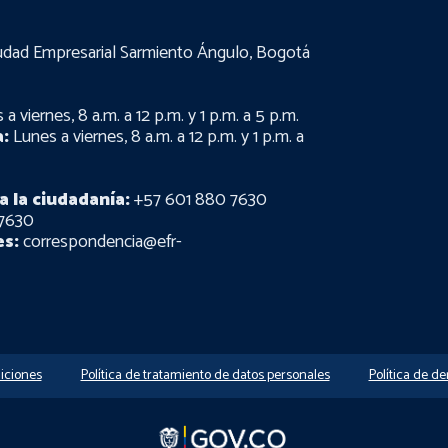
udad Empresarial Sarmiento Ángulo, Bogotá
a viernes, 8 a.m. a 12 p.m. y 1 p.m. a 5 p.m.
:
Lunes a viernes, 8 a.m. a 12 p.m. y 1 p.m. a
a la ciudadanía:
+57 601 880 7630
7630
es:
correspondencia@efr-
iciones
Política de tratamiento de datos personales
Política de d