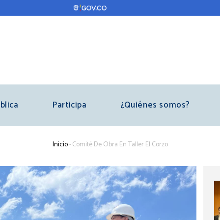
blica
Participa
¿Quiénes somos?
Sobrescribir
Inicio
-
Comité De Obra En Taller El Corzo
enlaces
de
ayuda
a