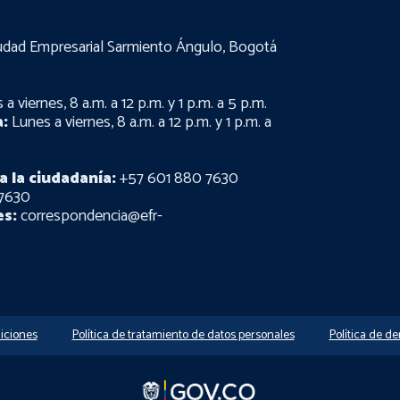
udad Empresarial Sarmiento Ángulo, Bogotá
a viernes, 8 a.m. a 12 p.m. y 1 p.m. a 5 p.m.
:
Lunes a viernes, 8 a.m. a 12 p.m. y 1 p.m. a
a la ciudadanía:
+57 601 880 7630
7630
es:
correspondencia@efr-
iciones
Política de tratamiento de datos personales
Política de d