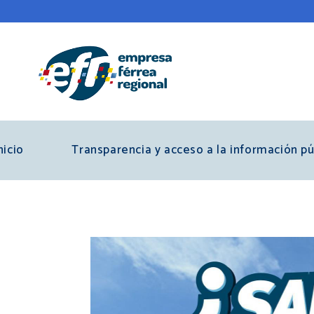
Pasar
al
contenido
principal
nicio
Transparencia y acceso a la información pú