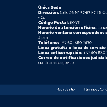
Única Sede
Dirección:
Calle 26 N° 57-83 P7 T8 Ci
- Col
Código Postal:
110931
Horario de atención oficina:
Lunes 
Horario ventana correspondencia
4 p.m.
Teléfono:
+57 601 880 7630
Línea gratuita o línea de servicio 
Línea anticorrupción:
+57 601 880 
Correo de notificaciones judicial
cundinamarca.gov.co
Mapa de sitio
Términos y Cond