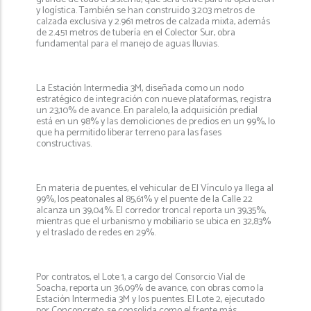
y logística. También se han construido 3.203 metros de
calzada exclusiva y 2.961 metros de calzada mixta, además
de 2.451 metros de tubería en el Colector Sur, obra
fundamental para el manejo de aguas lluvias.
La Estación Intermedia 3M, diseñada como un nodo
estratégico de integración con nueve plataformas, registra
un 23,10% de avance. En paralelo, la adquisición predial
está en un 98% y las demoliciones de predios en un 99%, lo
que ha permitido liberar terreno para las fases
constructivas.
En materia de puentes, el vehicular de El Vínculo ya llega al
99%, los peatonales al 85,61% y el puente de la Calle 22
alcanza un 39,04%. El corredor troncal reporta un 39,35%,
mientras que el urbanismo y mobiliario se ubica en 32,83%
y el traslado de redes en 29%.
Por contratos, el Lote 1, a cargo del Consorcio Vial de
Soacha, reporta un 36,09% de avance, con obras como la
Estación Intermedia 3M y los puentes. El Lote 2, ejecutado
por Conconcreto, se consolida como el frente más