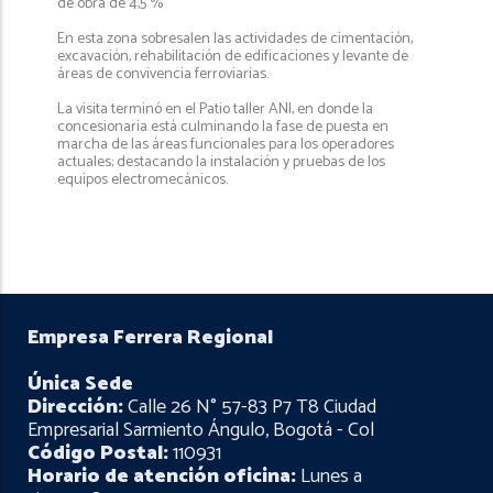
de obra de 4,5 %
En esta zona sobresalen las actividades de cimentación,
excavación, rehabilitación de edificaciones y levante de
áreas de convivencia ferroviarias.
La visita terminó en el Patio taller ANI, en donde la
concesionaria está culminando la fase de puesta en
marcha de las áreas funcionales para los operadores
actuales; destacando la instalación y pruebas de los
equipos electromecánicos.
Empresa Ferrera Regional
Única Sede
Dirección:
Calle 26 N° 57-83 P7 T8 Ciudad
Empresarial Sarmiento Ángulo, Bogotá - Col
Código Postal:
110931
Horario de atención oficina:
Lunes a