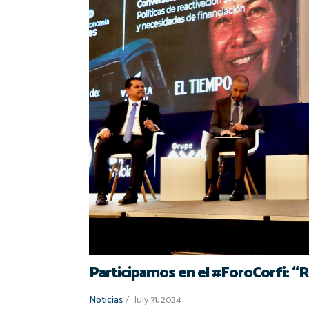
l
n
Participamos en el #ForoCorfi: “
Noticias
/
July 31, 2024