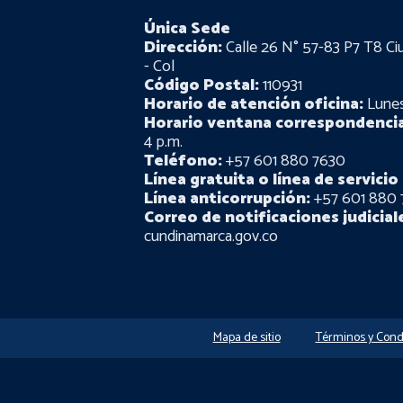
Única Sede
Dirección:
Calle 26 N° 57-83 P7 T8 Ci
- Col
Código Postal:
110931
Horario de atención oficina:
Lunes 
Horario ventana correspondencia
4 p.m.
Teléfono:
+57 601 880 7630
Línea gratuita o línea de servicio 
Línea anticorrupción:
+57 601 880 
Correo de notificaciones judicial
cundinamarca.gov.co
Mapa de sitio
Términos y Cond