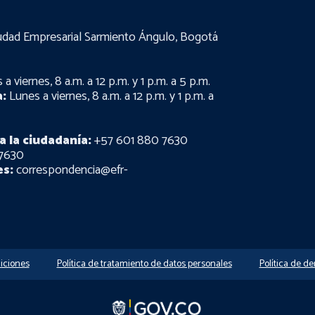
udad Empresarial Sarmiento Ángulo, Bogotá
a viernes, 8 a.m. a 12 p.m. y 1 p.m. a 5 p.m.
:
Lunes a viernes, 8 a.m. a 12 p.m. y 1 p.m. a
a la ciudadanía:
+57 601 880 7630
7630
es:
correspondencia@efr-
iciones
Política de tratamiento de datos personales
Política de d