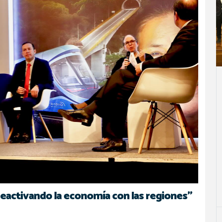
a
avegación
Reactivando la economía con las regiones”