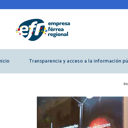
Pasar
al
contenido
principal
nicio
Transparencia y acceso a la información pú
S
Ini
e
d
a
a