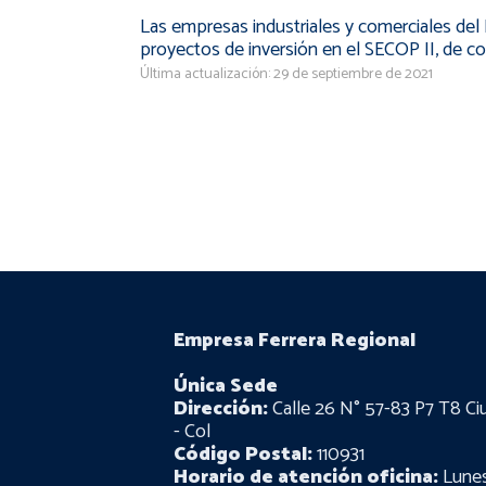
Las empresas industriales y comerciales del
proyectos de inversión en el SECOP II, de con
Última actualización: 29 de septiembre de 2021
Empresa Ferrera Regional
Única Sede
Dirección:
Calle 26 N° 57-83 P7 T8 Ci
- Col
Código Postal:
110931
Horario de atención oficina:
Lunes 