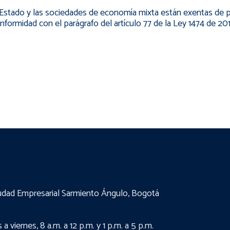
la
 Estado y las sociedades de economía mixta están exentas de pu
navegación
formidad con el parágrafo del artículo 77 de la Ley 1474 de 201
udad Empresarial Sarmiento Ángulo, Bogotá
a viernes, 8 a.m. a 12 p.m. y 1 p.m. a 5 p.m.