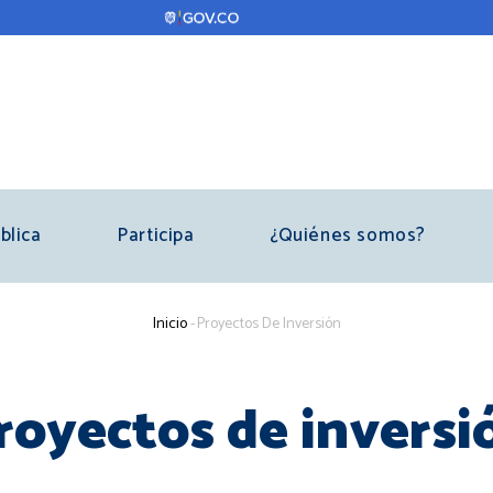
blica
Participa
¿Quiénes somos?
Sobrescribir
Inicio
-
Proyectos De Inversión
enlaces
de
royectos de inversi
ayuda
a