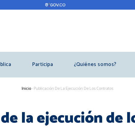
blica
Participa
¿Quiénes somos?
Sobrescribir
Inicio
-
Publicación De La Ejecución De Los Contratos
enlaces
de
de la ejecución de 
ayuda
a