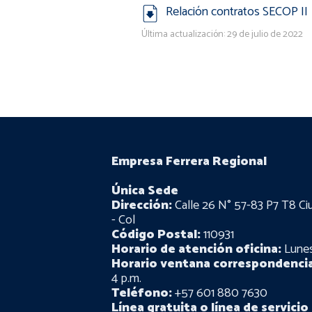
Relación contratos SECOP II
Última actualización: 29 de julio de 2022
Empresa Ferrera Regional
Única Sede
Dirección:
Calle 26 N° 57-83 P7 T8 Ci
- Col
Código Postal:
110931
Horario de atención oficina:
Lunes 
Horario ventana correspondencia
4 p.m.
Teléfono:
+57 601 880 7630
Línea gratuita o línea de servicio 