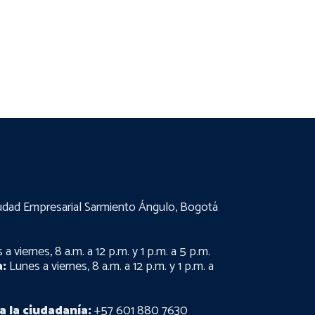
udad Empresarial Sarmiento Ángulo, Bogotá
a viernes, 8 a.m. a 12 p.m. y 1 p.m. a 5 p.m.
:
Lunes a viernes, 8 a.m. a 12 p.m. y 1 p.m. a
a la ciudadanía:
+57 601 880 7630