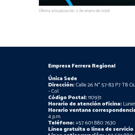
Última actualización: 2 de enero de 2026
Empresa Ferrera Regional
Única Sede
Dirección:
Calle 26 N° 57-83 P7 T8 Ci
- Col
Código Postal:
110931
Horario de atención oficina:
Lunes 
Horario ventana correspondencia
4 p.m.
Teléfono:
+57 601 880 7630
Línea gratuita o línea de servicio 