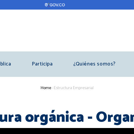
blica
Participa
¿Quiénes somos?
Breadcrumb
Home
-
Estructura Empresarial
ura orgánica - Org