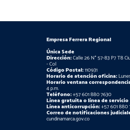
Empresa Ferrera Regional
Única Sede
Dirección:
Calle 26 N° 57-83 P7 T8 Ci
- Col
Código Postal:
110931
Horario de atención oficina:
Lunes 
Horario ventana correspondencia
4 p.m.
Teléfono:
+57 601 880 7630
Línea gratuita o línea de servicio 
Línea anticorrupción:
+57 601 880 
Correo de notificaciones judicial
cundinamarca.gov.co