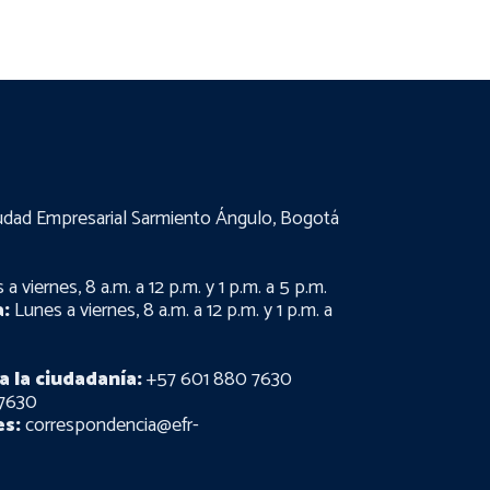
udad Empresarial Sarmiento Ángulo, Bogotá
a viernes, 8 a.m. a 12 p.m. y 1 p.m. a 5 p.m.
:
Lunes a viernes, 8 a.m. a 12 p.m. y 1 p.m. a
a la ciudadanía:
+57 601 880 7630
7630
es:
correspondencia@efr-