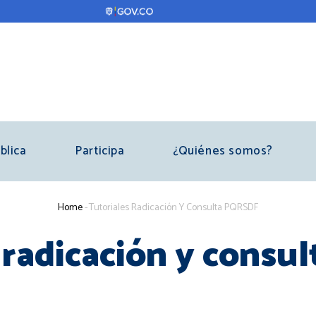
blica
Participa
¿Quiénes somos?
Breadcrumb
Home
-
Tutoriales Radicación Y Consulta PQRSDF
 radicación y cons