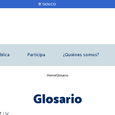
blica
Participa
¿Quiénes somos?
Breadcrumb
Home
Glosario
Glosario
T
|
V