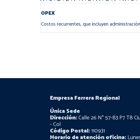
OPEX
Costos recurrentes, que incluyen administraci
Empresa Ferrera Regional
Única Sede
Dirección:
Calle 26 N° 57-83 P7 T8 Ci
- Col
Código Postal:
110931
Horario de atención oficina:
Lunes 