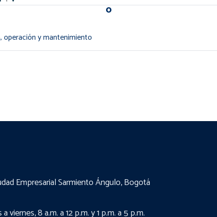
O
ón, operación y mantenimiento
udad Empresarial Sarmiento Ángulo, Bogotá
a viernes, 8 a.m. a 12 p.m. y 1 p.m. a 5 p.m.