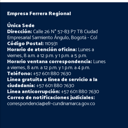
Empresa Ferrera Regional
Única Sede
Dirección:
Calle 26 N° 57-83 P7 T8 Ciudad
Empresarial Sarmiento Ángulo, Bogotá - Col
Código Postal:
110931
Horario de atención oficina:
Lunes a
viernes, 8 a.m. a 12 p.m. y 1 p.m. a 5 p.m.
Horario ventana correspondencia:
Lunes
a viernes, 8 a.m. a 12 p.m. y 1 p.m. a 4 p.m.
Teléfono:
+57 601 880 7630
Línea gratuita o línea de servicio a la
ciudadanía:
+57 601 880 7630
Línea anticorrupción:
+57 601 880 7630
Correo de notificaciones judiciales:
correspondencia@efr-cundinamarca.gov.co